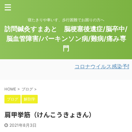
寝たきりや車いす、歩行困難でお困りの方へ
訪問鍼灸すまあと 脳梗塞後遺症/脳卒中/
脳血管障害/パーキンソン病/難病/痛み専
門
コロナウイルス感染予防
HOME
>
ブログ
>
ブログ
解剖学
肩甲挙筋（けんこうきょきん）
2021年8月3日