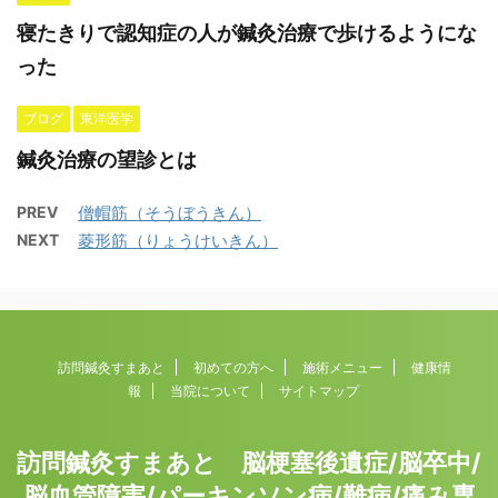
寝たきりで認知症の人が鍼灸治療で歩けるようにな
った
ブログ
東洋医学
鍼灸治療の望診とは
PREV
僧帽筋（そうぼうきん）
NEXT
菱形筋（りょうけいきん）
訪問鍼灸すまあと
初めての方へ
施術メニュー
健康情
報
当院について
サイトマップ
訪問鍼灸すまあと 脳梗塞後遺症/脳卒中/
脳血管障害/パーキンソン病/難病/痛み専