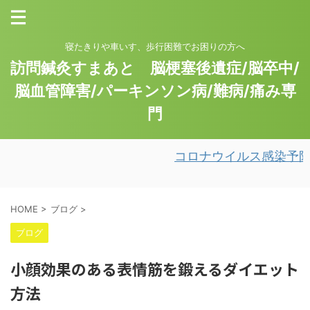
寝たきりや車いす、歩行困難でお困りの方へ
訪問鍼灸すまあと 脳梗塞後遺症/脳卒中/
脳血管障害/パーキンソン病/難病/痛み専
門
コロナウイルス感染予防
HOME
>
ブログ
>
ブログ
小顔効果のある表情筋を鍛えるダイエット
方法