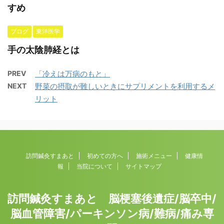
すめ
ブログ
東洋医学
手の太陰肺経とは
PREV
「冷えは万病のもと」
NEXT
野菜の摂取が難しいときにサプリメントを利用するメ
リット
訪問鍼灸すまあと
初めての方へ
施術メニュー
健康情
報
当院について
サイトマップ
訪問鍼灸すまあと 脳梗塞後遺症/脳卒中/
脳血管障害/パーキンソン病/難病/痛み専