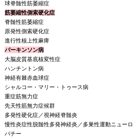
球脊髄性筋萎縮症
筋萎縮性側索硬化症
脊髄性筋萎縮症
原発性側索硬化症
進行性核上性麻痺
パーキンソン病
大脳皮質基底核変性症
ハンチントン病
神経有棘赤血球症
シャルコー・マリー・トゥース病
重症筋無力症
先天性筋無力症候群
多発性硬化症／視神経脊髄炎
慢性炎症性脱髄性多発神経炎／多巣性運動ニューロ
パチー