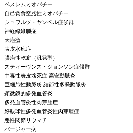
ベスレムミオパチー
自己貪食空胞性ミオパチー
シュワルツ・ヤンペル症候群
神経線維腫症
天疱瘡
表皮水疱症
膿疱性乾癬（汎発型）
スティーヴンス・ジョンソン症候群
中毒性表皮壊死症 高安動脈炎
巨細胞性動脈炎 結節性多発動脈炎
顕微鏡的多発血管炎
多発血管炎性肉芽腫症
好酸球性多発血管炎性肉芽腫症
悪性関節リウマチ
バージャー病