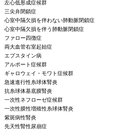
左心低形成症候群
三尖弁閉鎖症
心室中隔欠損を伴わない肺動脈閉鎖症
心室中隔欠損を伴う肺動脈閉鎖症
ファロー四徴症
両大血管右室起始症
エプスタイン病
アルポート症候群
ギャロウェイ・モワト症候群
急速進行性糸球体腎炎
抗糸球体基底膜腎炎
一次性ネフローゼ症候群
一次性膜性増殖性糸球体腎炎
紫斑病性腎炎
先天性腎性尿崩症