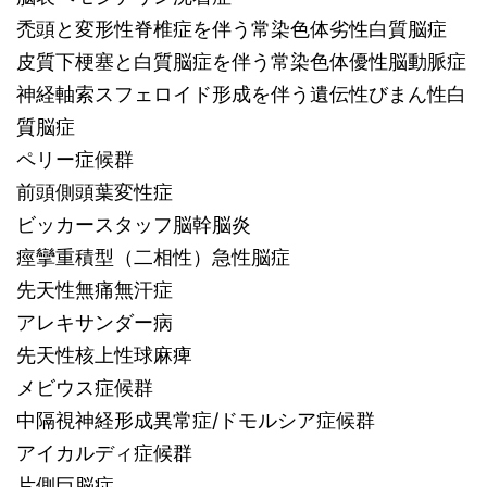
禿頭と変形性脊椎症を伴う常染色体劣性白質脳症
皮質下梗塞と白質脳症を伴う常染色体優性脳動脈症
神経軸索スフェロイド形成を伴う遺伝性びまん性白
質脳症
ペリー症候群
前頭側頭葉変性症
ビッカースタッフ脳幹脳炎
痙攣重積型（二相性）急性脳症
先天性無痛無汗症
アレキサンダー病
先天性核上性球麻痺
メビウス症候群
中隔視神経形成異常症/ドモルシア症候群
アイカルディ症候群
片側巨脳症