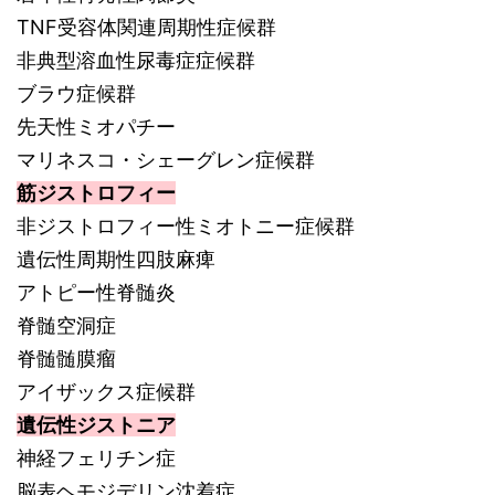
TNF受容体関連周期性症候群
非典型溶血性尿毒症症候群
ブラウ症候群
先天性ミオパチー
マリネスコ・シェーグレン症候群
筋ジストロフィー
非ジストロフィー性ミオトニー症候群
遺伝性周期性四肢麻痺
アトピー性脊髄炎
脊髄空洞症
脊髄髄膜瘤
アイザックス症候群
遺伝性ジストニア
神経フェリチン症
脳表ヘモジデリン沈着症