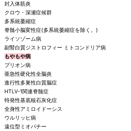
封入体筋炎
クロウ・深瀬症候群
多系統萎縮症
脊髄小脳変性症(多系統萎縮症を除く。)
ライソゾーム病
副腎白質ジストロフィー ミトコンドリア病
もやもや病
プリオン病
亜急性硬化性全脳炎
進行性多巣性白質脳症
HTLV-1関連脊髄症
特発性基底核石灰化症
全身性アミロイドーシス
ウルリッヒ病
遠位型ミオパチー