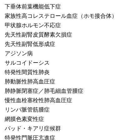
下垂体前葉機能低下症
家族性高コレステロール血症（ホモ接合体）
甲状腺ホルモン不応症
先天性副腎皮質酵素欠損症
先天性副腎低形成症
アジソン病
サルコイドーシス
特発性間質性肺炎
肺動脈性肺高血圧症
肺静脈閉塞症／肺毛細血管腫症
慢性血栓塞栓性肺高血圧症
リンパ脈管筋腫症
網膜色素変性症
バッド・キアリ症候群
特発性門脈圧亢進症