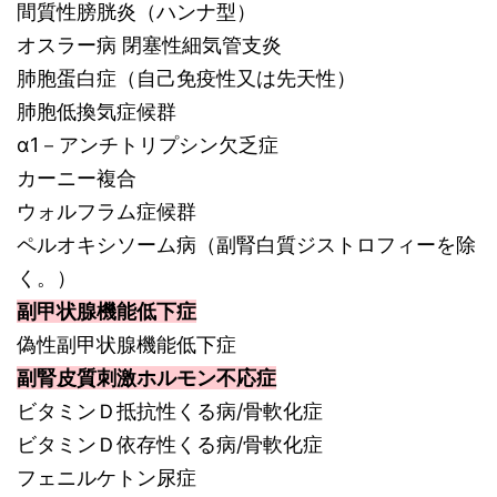
間質性膀胱炎（ハンナ型）
オスラー病 閉塞性細気管支炎
肺胞蛋白症（自己免疫性又は先天性）
肺胞低換気症候群
α1－アンチトリプシン欠乏症
カーニー複合
ウォルフラム症候群
ペルオキシソーム病（副腎白質ジストロフィーを除
く。）
副甲状腺機能低下症
偽性副甲状腺機能低下症
副腎皮質刺激ホルモン不応症
ビタミンＤ抵抗性くる病/骨軟化症
ビタミンＤ依存性くる病/骨軟化症
フェニルケトン尿症