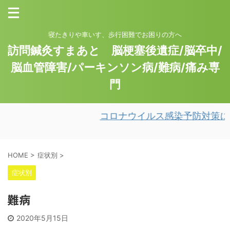
寝たきりや車いす、歩行困難でお困りの方へ
訪問鍼灸すまあと 脳梗塞後遺症/脳卒中/
脳血管障害/パーキンソン病/難病/痛み専
門
コロナウイルス感染予防対策につ
HOME
>
症状別
>
症状別
難病
2020年5月15日