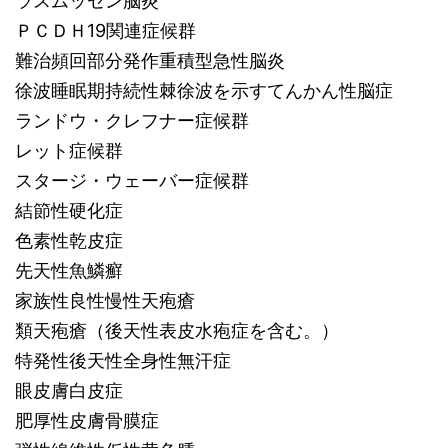
ラスムッセン脳炎
ＰＣＤＨ19関連症候群
難治頻回部分発作重積型急性脳炎
徐波睡眠期持続性棘徐波を示すてんかん性脳症
ランドウ・クレフナー症候群
レット症候群
スタージ・ウェーバー症候群
結節性硬化症
色素性乾皮症
先天性魚鱗癬
家族性良性慢性天疱瘡
類天疱瘡（後天性表皮水疱症を含む。）
特発性後天性全身性無汗症
眼皮膚白皮症
肥厚性皮膚骨膜症