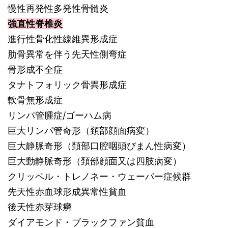
慢性再発性多発性骨髄炎
強直性脊椎炎
進行性骨化性線維異形成症
肋骨異常を伴う先天性側弯症
骨形成不全症
タナトフォリック骨異形成症
軟骨無形成症
リンパ管腫症/ゴーハム病
巨大リンパ管奇形（頚部顔面病変）
巨大静脈奇形（頚部口腔咽頭びまん性病変）
巨大動静脈奇形（頚部顔面又は四肢病変）
クリッペル・トレノネー・ウェーバー症候群
先天性赤血球形成異常性貧血
後天性赤芽球癆
ダイアモンド・ブラックファン貧血