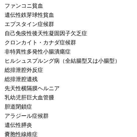
ファンコニ貧血
遺伝性鉄芽球性貧血
エプスタイン症候群
自己免疫性後天性凝固因子欠乏症
クロンカイト・カナダ症候群
非特異性多発性小腸潰瘍症
ヒルシュスプルング病（全結腸型又は小腸型）
総排泄腔外反症
総排泄腔遺残
先天性横隔膜ヘルニア
乳幼児肝巨大血管腫
胆道閉鎖症
アラジール症候群
遺伝性膵炎
嚢胞性線維症