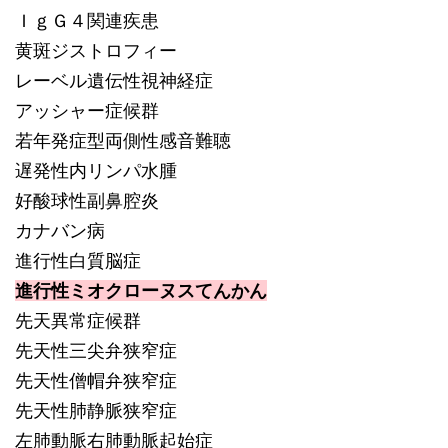
ＩｇＧ４関連疾患
黄斑ジストロフィー
レーベル遺伝性視神経症
アッシャー症候群
若年発症型両側性感音難聴
遅発性内リンパ水腫
好酸球性副鼻腔炎
カナバン病
進行性白質脳症
進行性ミオクローヌスてんかん
先天異常症候群
先天性三尖弁狭窄症
先天性僧帽弁狭窄症
先天性肺静脈狭窄症
左肺動脈右肺動脈起始症