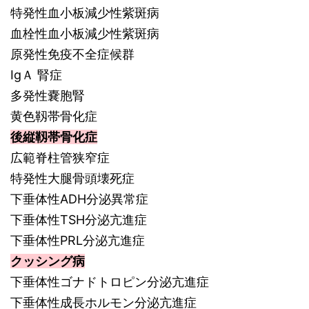
特発性血小板減少性紫斑病
血栓性血小板減少性紫斑病
原発性免疫不全症候群
IgＡ 腎症
多発性嚢胞腎
黄色靱帯骨化症
後縦靱帯骨化症
広範脊柱管狭窄症
特発性大腿骨頭壊死症
下垂体性ADH分泌異常症
下垂体性TSH分泌亢進症
下垂体性PRL分泌亢進症
クッシング病
下垂体性ゴナドトロピン分泌亢進症
下垂体性成長ホルモン分泌亢進症