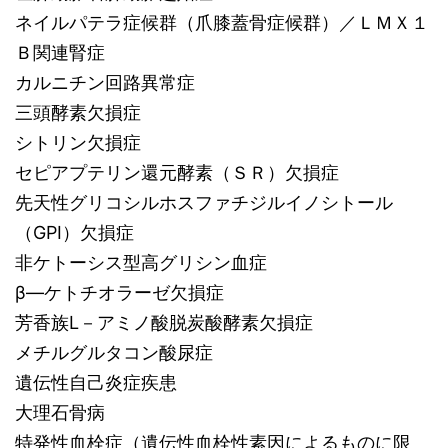
ネイルパテラ症候群（爪膝蓋骨症候群）／ＬＭＸ１
Ｂ関連腎症
カルニチン回路異常症
三頭酵素欠損症
シトリン欠損症
セピアプテリン還元酵素（ＳＲ）欠損症
先天性グリコシルホスファチジルイノシトール
（GPI）欠損症
非ケトーシス型高グリシン血症
β―ケトチオラーゼ欠損症
芳香族L－アミノ酸脱炭酸酵素欠損症
メチルグルタコン酸尿症
遺伝性自己炎症疾患
大理石骨病
特発性血栓症（遺伝性血栓性素因によるものに限