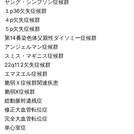
ヤング・シンプソン症候群
１p36欠失症候群
４p欠失症候群
５p欠失症候群
第14番染色体父親性ダイソミー症候群
アンジェルマン症候群
スミス・マギニス症候群
22q11.2欠失症候群
エマヌエル症候群
脆弱Ｘ症候群関連疾患
脆弱X症候群
総動脈幹遺残症
修正大血管転位症
完全大血管転位症
単心室症