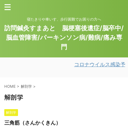
寝たきりや車いす、歩行困難でお困りの方へ
訪問鍼灸すまあと 脳梗塞後遺症/脳卒中/
脳血管障害/パーキンソン病/難病/痛み専
門
コロナウイルス感染予
HOME
>
解剖学
>
解剖学
解剖学
三角筋（さんかくきん）