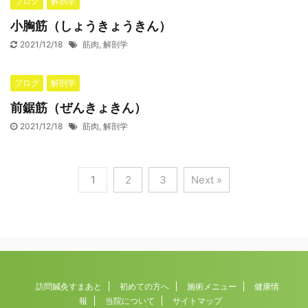
ブログ
解剖学
小胸筋（しょうきょうきん）
2021/12/18
筋肉
,
解剖学
ブログ
解剖学
前鋸筋（ぜんきょきん）
2021/12/18
筋肉
,
解剖学
1
2
3
Next »
訪問鍼灸すまあと
初めての方へ
施術メニュー
健康情
報
当院について
サイトマップ