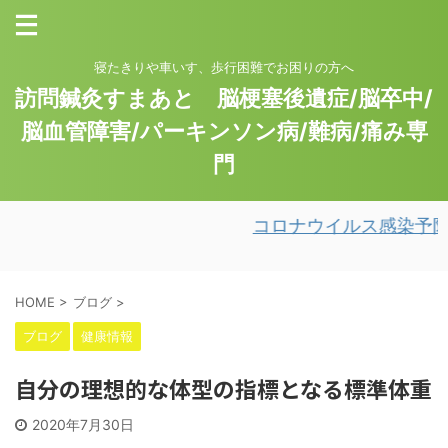
寝たきりや車いす、歩行困難でお困りの方へ
訪問鍼灸すまあと 脳梗塞後遺症/脳卒中/
脳血管障害/パーキンソン病/難病/痛み専
門
コロナウイルス感染予防
HOME
>
ブログ
>
ブログ
健康情報
自分の理想的な体型の指標となる標準体重
2020年7月30日