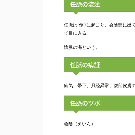
任脈の流注
任脈は胞中に起こり、会陰部に出
て目に入る。
陰脈の海という。
任脈の病証
疝気、帯下、月経異常、腹部皮膚
任脈のツボ
会陰（えいん）