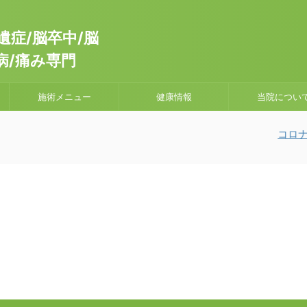
症/脳卒中/脳
病/痛み専門
施術メニュー
健康情報
当院につい
コロナウイ