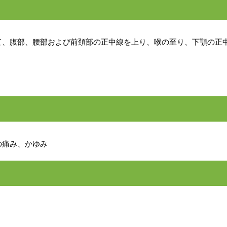
て、腹部、腰部および前頚部の正中線を上り、喉の至り、下顎の正
の痛み、かゆみ