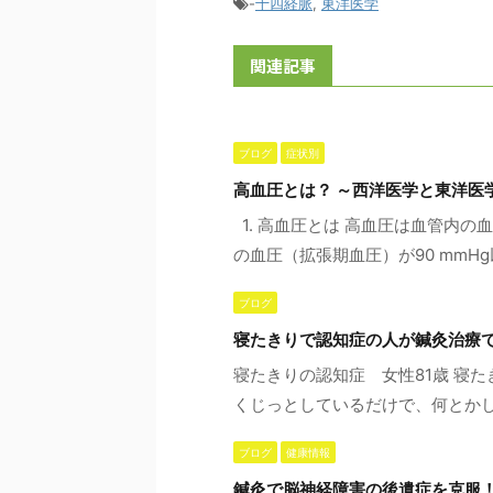
-
十四経脈
,
東洋医学
関連記事
ブログ
症状別
高血圧とは？ ～西洋医学と東洋医
1. 高血圧とは 高血圧は血管内の
の血圧（拡張期血圧）が90 mmHg以
ブログ
寝たきりで認知症の人が鍼灸治療
寝たきりの認知症 女性81歳 寝
くじっとしているだけで、何とかして
ブログ
健康情報
鍼灸で脳神経障害の後遺症を克服