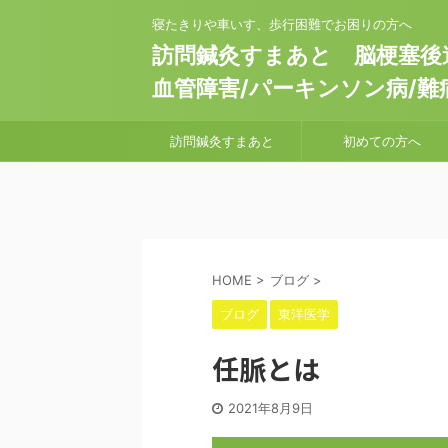
寝たきりや車いす、歩行困難でお困りの方へ
訪問鍼灸すまあと 脳梗塞後遺
血管障害/パーキンソン病/難
訪問鍼灸すまあと
初めての方へ
HOME
>
ブログ
>
ブログ
東洋医学
任脈とは
2021年8月9日