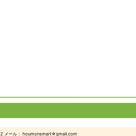
2 メール： houmonsmart☆gmail.com