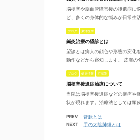
脳梗塞や脳血管障害後の後遺症に
ど、多くの身体的な悩みが日常生活
ブログ
東洋医学
鍼灸治療の望診とは
望診とは病人の顔色や形態の変化
動作などから察知します。 皮膚の色
ブログ
健康情報
症状別
脳梗塞後遺症治療について
当院は脳梗塞後遺症などの麻痺や
状が現れます。治療法としては頭皮
PREV
督脈とは
NEXT
手の太陰肺経とは