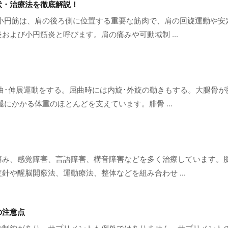
状・治療法を徹底解説！
と小円筋は、肩の後ろ側に位置する重要な筋肉で、肩の回旋運動や安
および小円筋炎と呼びます。肩の痛みや可動域制 ...
曲･伸展運動をする。屈曲時には内旋･外旋の動きもする。大腿骨
にかかる体重のほとんどを支えています。腓骨 ...
痛み、感覚障害、言語障害、構音障害などを多く治療しています。
針や醒脳開竅法、運動療法、整体などを組み合わせ ...
の注意点