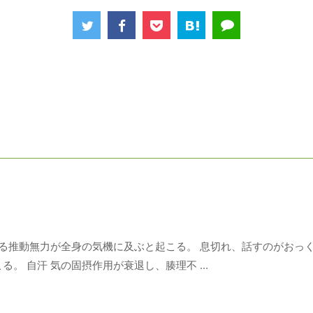
よる推動無力が全身の気機に及ぶと起こる。 息切れ、話すのがおっ
。 自汗 気の固摂作用が衰退し、腠理不 ...