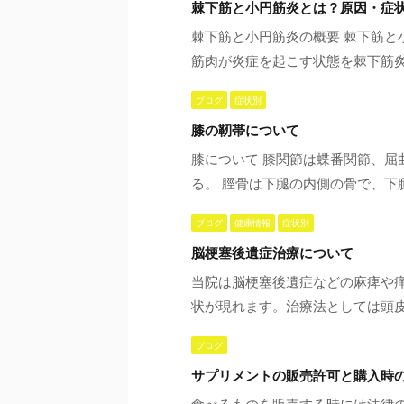
棘下筋と小円筋炎とは？原因・症
棘下筋と小円筋炎の概要 棘下筋
筋肉が炎症を起こす状態を棘下筋炎
ブログ
症状別
膝の靭帯について
膝について 膝関節は蝶番関節、屈
る。 脛骨は下腿の内側の骨で、下腿
ブログ
健康情報
症状別
脳梗塞後遺症治療について
当院は脳梗塞後遺症などの麻痺や
状が現れます。治療法としては頭皮
ブログ
サプリメントの販売許可と購入時