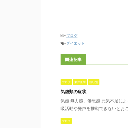
-
ブログ
-
ダイエット
関連記事
ブログ
東洋医学
症状別
気虚類の症状
気虚 無力感、倦怠感 元気不足に
吸活動や発声を推動できないとおこる
ブログ