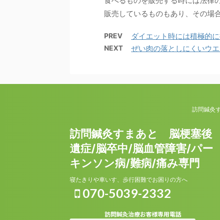
食べるものを販売する時には法律
販売しているものもあり、その場合
PREV
ダイエット時には積極的に
NEXT
ぜい肉の落としにくいウエ
訪問鍼灸
訪問鍼灸すまあと 脳梗塞後
遺症/脳卒中/脳血管障害/パー
キンソン病/難病/痛み専門
寝たきりや車いす、歩行困難でお困りの方へ
070-5039-2332
訪問鍼灸治療お客様専用電話